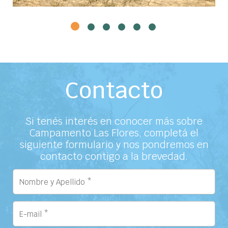
Grupales1
Grupales2
Grupales3
Grupales4
Grupales5
Grupales6
Contacto
Si tenés interés en conocer más sobre
Campamento Las Flores, completá el
siguiente formulario y nos pondremos en
contacto contigo a la brevedad.